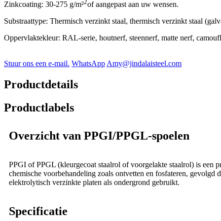
2
Zinkcoating: 30-275 g/m²
of aangepast aan uw wensen.
Substraattype: Thermisch verzinkt staal, thermisch verzinkt staal (galv
Oppervlaktekleur: RAL-serie, houtnerf, steennerf, matte nerf, camouf
Stuur ons een e-mail.
WhatsApp
Amy@jindalaisteel.com
Productdetails
Productlabels
Overzicht van PPGI/PPGL-spoelen
PPGI of PPGL (kleurgecoat staalrol of voorgelakte staalrol) is een 
chemische voorbehandeling zoals ontvetten en fosfateren, gevolgd 
elektrolytisch verzinkte platen als ondergrond gebruikt.
Specificatie