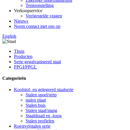
Zakelijke onderhandeling
Tentoonstelling
Verkoopservice
Veelgestelde vragen
Nieuws
Neem contact met ons op
English
Thuis
Producten
Serie gegalvaniseerd staal
PPGI/PPGL
Categorieën
Koolstof- en gelegeerd staalserie
Stalen spoel/strip
stalen plaat
Stalen buis
Stalen staaf/stang
Staaldraad en -touw
Stalen profielen
Roestvrijstalen serie