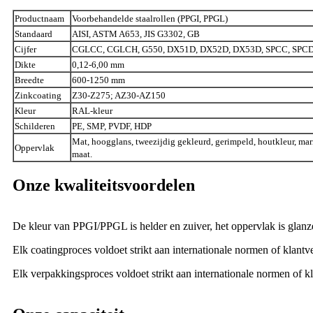
Productnaam
Voorbehandelde staalrollen (PPGI, PPGL)
Standaard
AISI, ASTM A653, JIS G3302, GB
Cijfer
CGLCC, CGLCH, G550, DX51D, DX52D, DX53D, SPCC, SPCD,
Dikte
0,12-6,00 mm
Breedte
600-1250 mm
Zinkcoating
Z30-Z275; AZ30-AZ150
Kleur
RAL-kleur
Schilderen
PE, SMP, PVDF, HDP
Mat, hoogglans, tweezijdig gekleurd, gerimpeld, houtkleur, ma
Oppervlak
maat.
Onze kwaliteitsvoordelen
De kleur van PPGI/PPGL is helder en zuiver, het oppervlak is glan
Elk coatingproces voldoet strikt aan internationale normen of klant
Elk verpakkingsproces voldoet strikt aan internationale normen of kl