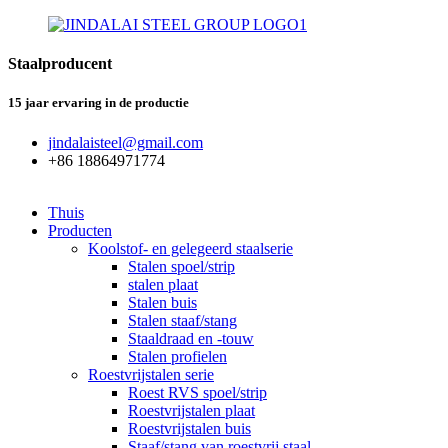
Staalproducent
15 jaar ervaring in de productie
jindalaisteel@gmail.com
+86 18864971774
Thuis
Producten
Koolstof- en gelegeerd staalserie
Stalen spoel/strip
stalen plaat
Stalen buis
Stalen staaf/stang
Staaldraad en -touw
Stalen profielen
Roestvrijstalen serie
Roest RVS spoel/strip
Roestvrijstalen plaat
Roestvrijstalen buis
Staaf/stang van roestvrij staal