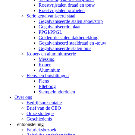
Roestvrijstalen draad en touw
Roestvrijstalen profielen
Serie gegalvaniseerd staal
Gegalvaniseerde stalen spoel/strip
Gegalvaniseerde plaat
PPGI/PPGL
Gekleurde stalen dakbedekking
Gegalvaniseerd staaldraad en -touw
Gegalvaniseerde stalen buis
Koper- en aluminiumserie
Messing
Koper
Aluminium
Flens- en buisfittingen
Flens
Elleboog
Stempelonderdelen
Over ons
Bedrijfspresentatie
Brief van de CEO
Onze strategie
Geschiedenis
Tentoonstelling
Fabrieksbezoek