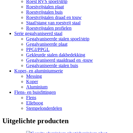
Roest RVS spoel/strip
Roestvrijstalen plaat
Roestvrijstalen buis
Roestvrijstalen draad en touw
Staaf/stang van roestvrij staal
Roestvrijstalen profielen
Serie gegalvaniseerd staal
Gegalvaniseerde stalen spoel/strip
Gegalvaniseerde plaat
PPGI/PPGL
Gekleurde stalen dakbedekking
Gegalvaniseerd staaldraad en -touw
Gegalvaniseerde stalen buis
Koper- en aluminiumserie
Messing
Koper
Aluminium
Flens- en buisfittingen
Flens
Elleboog
Stempelonderdelen
Uitgelichte producten