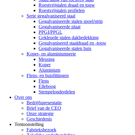
Roestvrijstalen draad en touw
Roestvrijstalen profielen
Serie gegalvaniseerd staal
Gegalvaniseerde stalen spoel/strip
Gegalvaniseerde plaat
PPGI/PPGL
Gekleurde stalen dakbedekking
Gegalvaniseerd staaldraad en -touw
Gegalvaniseerde stalen buis
Koper- en aluminiumserie
Messing
Koper
Aluminium
Flens- en buisfittingen
Flens
Elleboog
Stempelonderdelen
Over ons
Bedrijfspresentatie
Brief van de CEO
Onze strategie
Geschiedenis
Tentoonstelling
Fabrieksbezoek