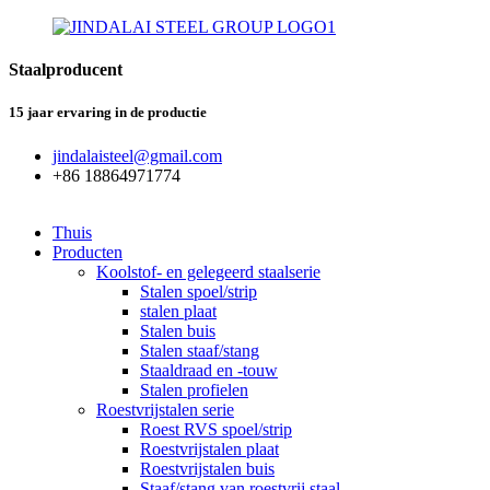
Staalproducent
15 jaar ervaring in de productie
jindalaisteel@gmail.com
+86 18864971774
Thuis
Producten
Koolstof- en gelegeerd staalserie
Stalen spoel/strip
stalen plaat
Stalen buis
Stalen staaf/stang
Staaldraad en -touw
Stalen profielen
Roestvrijstalen serie
Roest RVS spoel/strip
Roestvrijstalen plaat
Roestvrijstalen buis
Staaf/stang van roestvrij staal