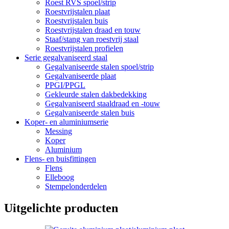
Roest RVS spoel/strip
Roestvrijstalen plaat
Roestvrijstalen buis
Roestvrijstalen draad en touw
Staaf/stang van roestvrij staal
Roestvrijstalen profielen
Serie gegalvaniseerd staal
Gegalvaniseerde stalen spoel/strip
Gegalvaniseerde plaat
PPGI/PPGL
Gekleurde stalen dakbedekking
Gegalvaniseerd staaldraad en -touw
Gegalvaniseerde stalen buis
Koper- en aluminiumserie
Messing
Koper
Aluminium
Flens- en buisfittingen
Flens
Elleboog
Stempelonderdelen
Uitgelichte producten