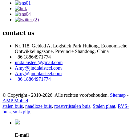
contact
us
Nr. 118, Gebied A, Logistiek Park Huitong, Economische
Ontwikkelingszone, Provincie Shandong, China
+86 18864971774
jindalaisteel@gmail.com
Amy@jindalaisteel.com
Amy@jindalaisteel.com
+86 18864971774
© Copyright - 2010-2026: Alle rechten voorbehouden.
Sitemap
-
AMP Mobiel
stalen buis
,
naadloze buis
,
roestvrijstalen buis
,
Stalen plaat
,
RVS-
buis
,
smls pijp
,
E-mail