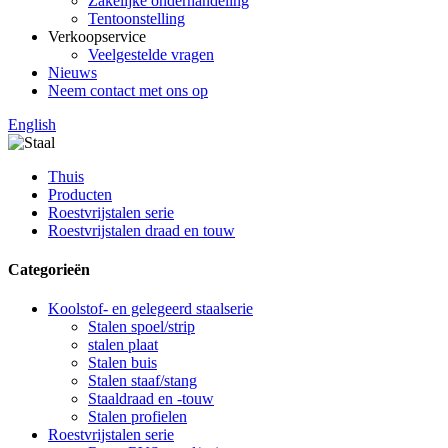
Zakelijke onderhandeling
Tentoonstelling
Verkoopservice
Veelgestelde vragen
Nieuws
Neem contact met ons op
English
Thuis
Producten
Roestvrijstalen serie
Roestvrijstalen draad en touw
Categorieën
Koolstof- en gelegeerd staalserie
Stalen spoel/strip
stalen plaat
Stalen buis
Stalen staaf/stang
Staaldraad en -touw
Stalen profielen
Roestvrijstalen serie